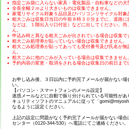
指定ごみ袋に入らない家具・電化製品・自転車などの大型ご
全長全幅２ｍより大きいものは収集できません。
家電リサイクル対象５品目及びパソコンリサイクル対象
粗大ごみは収集日当日の午前８時３０分までに、道路に
などは、１階出入り口付近）などに出してください。尚
ん。
申込み時と異なる粗大ごみが出されている場合は収集で
粗大ごみ処理券が貼っていない場合は収集できません。
粗大ごみ処理券が貼ってあっても受付番号及び氏名が無
ん。
粗大ごみに他のごみが入っている場合は収集できません
予約内容の変更・取消をされる場合は収集日の前日まで
お申し込み後、３日以内に予約完了メールが届かない場
い。
【パソコン・スマートフォンのメール設定】
迷惑メールなどに自動で振り分けられている可能性があ
キュリティソフトのマニュアルに従って「gomi@miyoshi
なるように設定ください。
上記の設定に問題がなく予約完了メールが届かない場合
センター（0120-344-530）へ電話にてご連絡ください。